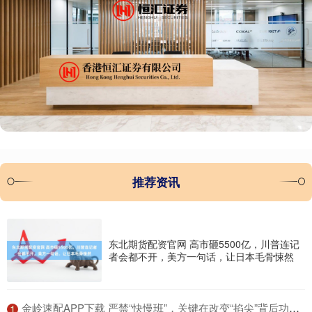
推荐资讯
东北期货配资官网 高市砸5500亿，川普连记
者会都不开，美方一句话，让日本毛骨悚然
​金岭速配APP下载 严禁“快慢班”，关键在改变“掐尖”背后功利氛围 | 新京报专栏
1