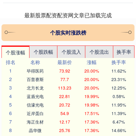
司动态的关切，....
最新股票配资配资网文章已加载完成
个股实时涨跌榜
个股跌幅
个股流入
个股流出
换手率
个股涨幅
排名
名称
最新价
涨幅
换手率
1
毕得医药
73.92
20.00%
11.62%
2
百普赛斯
77.7
20.00%
23.31%
3
北方长龙
113.23
20.00%
12.25%
4
蓝盾光电
22.81
19.99%
0.58%
5
信濠光电
20.72
19.98%
11.95%
6
近岸蛋白
54.9
17.51%
11.39%
7
海正生材
12.17
17.36%
6.47%
8
晶华微
25.76
17.36%
14.66%