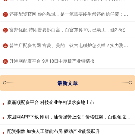
​还能配资官网 你的私域，是一笔需要终生偿还的信任债：用信任经济学重构你的流量价值观
2
​富邦优配 特朗普要拆白宫，白宫东翼10月已动工，砸2.5亿建千人宴会厅
3
​普兰店配资官网 宫菱、美的、钛古电磁炉怎么样？实力测评对抗赛拉开帷幕
4
​升鸿网配资平台 9月18日中厚板产业链情报
5
最新文章
赢赢顺配资平台 科技企业争相谋求多地上市
东启网APP下载 刚刚，油价强势上涨！价格狂飙，白银领涨贵金属板块
配资指数 加快人工智能布局 驱动产业能级跃升