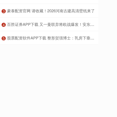
​豪泰配资官网 请收藏！2026河南古建高清壁纸来了
3
​百胜证券APP下载 又一曼联弃将欧战爆发！安东尼绝平英超黑马获全场最佳
4
​股票配资软件APP下载 整形贺强博士：乳房下垂矫正中，最容易被忽略的不是切口
5