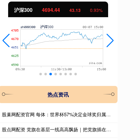
沪深300
4694.44
北
43.13
0.93%
热点资讯
股巢网配资官网 每体：世界杯57%决定金球奖归属，今年最终得主很难预测
股点网配资 党旗在基层一线高高飘扬｜把党旗插在林火防控第一线