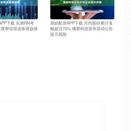
PP下载 实测RN考
鼎皓配资APP下载 月内股价累计涨
维度帮你筛选靠谱选择
幅超过76% 佛塑科技发布异动公告
提示风险