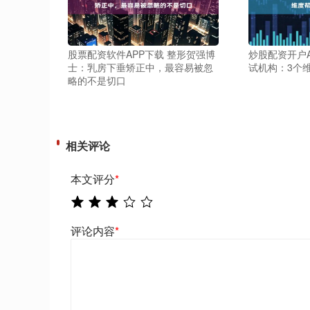
股票配资软件APP下载 整形贺强博
炒股配资开户A
士：乳房下垂矫正中，最容易被忽
试机构：3个
略的不是切口
相关评论
本文评分
*
评论内容
*