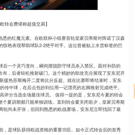
深证成指
14311.01
02%
200.89
1.42%
万欧转会费堪称超值交易】
熟悉的红魔元素。在欧联杯小组赛首轮皇家贝蒂斯对阵诺丁汉森
的惊艳表现帮助球队2-2绝平对手。这位曾被贴上水货标签的巴
接球后一个灵巧变向，瞬间摆脱防守球员杀入禁区。面对补防的
坎布，后者轻松推射破门。这个精妙的助攻充分展现了安东尼开
，新援热苏斯梅开二度将比分反超。就在比赛即将结束时，安东
卡的传中球，在后点包抄到位用一记漂亮的右脚推射完成绝平。
超高评分当选全场最佳球员。 值得一提的是，安东尼今夏的转会
整个夏训期都只能单独训练。直到转会窗关闭前夕，皇家贝蒂斯
前两轮尚未开张，但回到熟悉的欧战赛场，安东尼立即找回了最
5助，是球队获得欧战资格的重要功臣。如今正式转会后的首秀