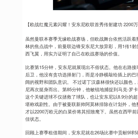
上证指数
3940.04
.40
2.13%
39.68
1.
【欧战红魔元素闪耀！安东尼欧联首秀传射建功 2200
虽然曼联本赛季无缘欧战赛场，但欧战舞台依然活跃着
林的焦点战中，前曼联边锋安东尼大放异彩，用1传1射
西飞翼，用实力证明了自己在欧战赛场的价值。
比赛第15分钟，安东尼就展现出不俗状态。他在右路
后卫，他没有贪功选择射门，而是冷静横敲给插上的巴
阔的视野和团队意识。 不过诺丁汉森林很快还以颜色
尼再次挺身而出。第85分钟，他敏锐地捕捉到马克-罗
这个关键进球不仅拯救了球队，也让安东尼以8.9分的
堪称戏剧性。由于被曼联新帅阿莫林排除在计划外，他
才以2200万欧元的白菜价将其招致麾下。虽然在西甲
佳状态。
回顾上赛季租借期间，安东尼就在26场比赛中贡献9球