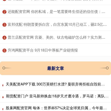
​还能配资官网 你的私域，是一笔需要终生偿还的信任债：用信任经济学重构你的流量价值观
2
​富邦优配 特朗普要拆白宫，白宫东翼10月已动工，砸2.5亿建千人宴会厅
3
​普兰店配资官网 宫菱、美的、钛古电磁炉怎么样？实力测评对抗赛拉开帷幕
4
​升鸿网配资平台 9月18日中厚板产业链情报
5
最新文章
天美配资APP下载 300万英镑打水漂? 曼联弃将拒租自毁前程，新援却杀疯了
期货配资门户 皇马新帅换血!18岁天才遭冷遇，罗马诺：离队已成定局
股巢网配资官网 每体：世界杯57%决定金球奖归属，今年最终得主很难预测