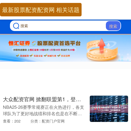
最新股票配资配资网 相关话题
搜索
大众配资官网 掀翻联盟第1，登顶战力第1！文班21+17+6大爆发，马刺露冠军相
NBA25-26赛季常规赛正在火热进行，各支
球队为了更好地战绩和排名也是在不断努
力，这也使得排名发生了不小的变化，尤
查看：202
分类：配资门户官网
其是在雷霆遭遇伤病潮的情况下，有支队