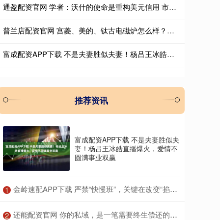
通盈配资官网 学者：沃什的使命是重构美元信用 市场巨震回应新玩法
普兰店配资官网 宫菱、美的、钛古电磁炉怎么样？实力测评对抗赛拉开帷幕
富成配资APP下载 不是夫妻胜似夫妻！杨吕王冰皓直播爆火，爱情不圆满事业双赢
推荐资讯
富成配资APP下载 不是夫妻胜似夫
妻！杨吕王冰皓直播爆火，爱情不
圆满事业双赢
​金岭速配APP下载 严禁“快慢班”，关键在改变“掐尖”背后功利氛围 | 新京报专栏
1
​还能配资官网 你的私域，是一笔需要终生偿还的信任债：用信任经济学重构你的流量价值观
2