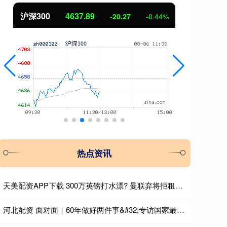
北证50
1115.17
创
-4.29
-0.38%
热点资讯
天美配资APP下载 300万英镑打水漂? 曼联弃将拒租自毁前程，新援却杀疯了
河北配资 面对面｜60年做好两件事&#32;专访国家最高科学技术奖获得者贲德