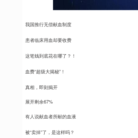
深证成指
14070.78
0.49
0.01%
-73.43
我国推行无偿献血制度
患者临床用血却要收费
这笔钱到底花在哪了？！
血费“超级大揭秘”！
真相，即刻揭开
展开剩余67%
有人说献血者所献的血液
被“卖掉”了，是这样吗？