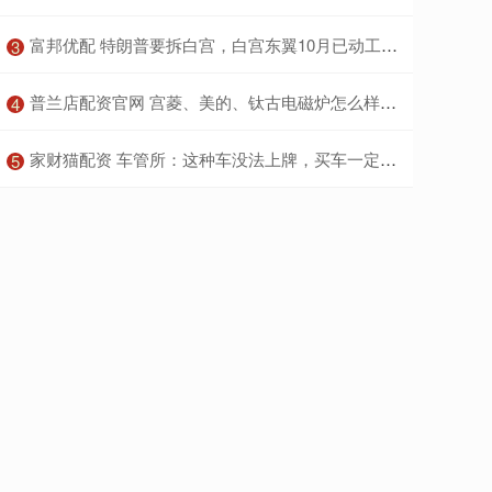
​富邦优配 特朗普要拆白宫，白宫东翼10月已动工，砸2.5亿建千人宴会厅
3
​普兰店配资官网 宫菱、美的、钛古电磁炉怎么样？实力测评对抗赛拉开帷幕
4
​家财猫配资 车管所：这种车没法上牌，买车一定要注意，不然只花冤枉钱！
5