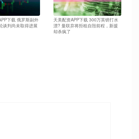
PP下载 俄罗斯副外
天美配资APP下载 300万英镑打水
轮谈判尚未取得进展
漂? 曼联弃将拒租自毁前程，新援
却杀疯了